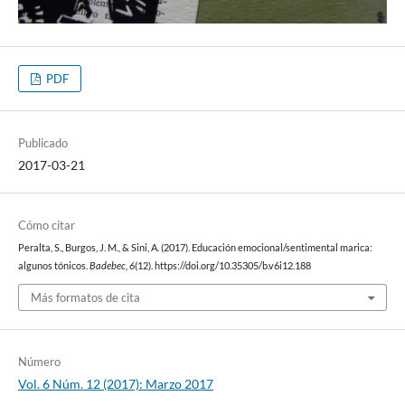
PDF
Publicado
2017-03-21
Cómo citar
Peralta, S., Burgos, J. M., & Sini, A. (2017). Educación emocional/sentimental marica:
algunos tónicos.
Badebec
,
6
(12). https://doi.org/10.35305/b.v6i12.188
Más formatos de cita
Número
Vol. 6 Núm. 12 (2017): Marzo 2017