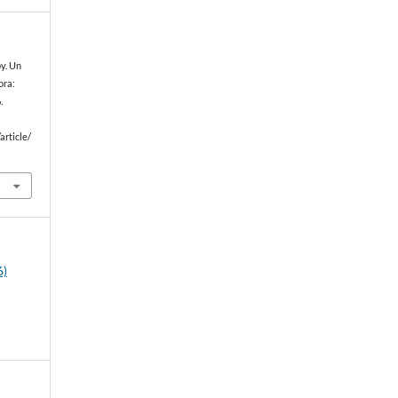
by. Un
ora:
.
article/
6)