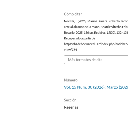
Cómo citar
Novelli, J. (2026). Mario Cámara. Roberto Jaco
arte al alcance de la mano. Beatriz Viterbo Edit
Rosario, 2025, 156 pp.
Badebec
,
15
(30), 132–136
Recuperado a partir de
https://badebec.unr.edu.ar/index.php/badebec/
view/734
Más formatos de cita
Número
Vol. 15 Núm. 30 (2026): Marzo (202
Sección
Reseñas