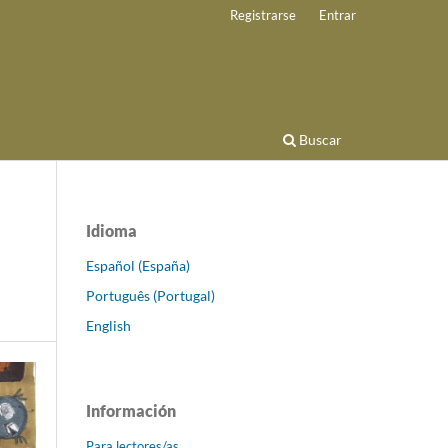
Registrarse
Entrar
Buscar
Idioma
Español (España)
Português (Portugal)
English
Información
Para lectores/as