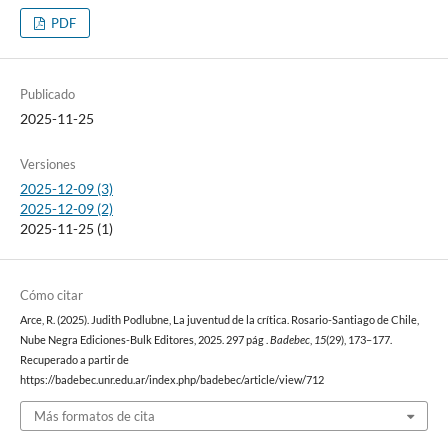
PDF
Publicado
2025-11-25
Versiones
2025-12-09 (3)
2025-12-09 (2)
2025-11-25 (1)
Cómo citar
Arce, R. (2025). Judith Podlubne, La juventud de la crítica. Rosario-Santiago de Chile,
Nube Negra Ediciones-Bulk Editores, 2025. 297 pág .
Badebec
,
15
(29), 173–177.
Recuperado a partir de
https://badebec.unr.edu.ar/index.php/badebec/article/view/712
Más formatos de cita